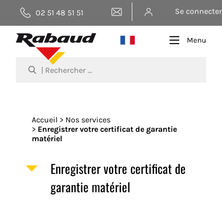
Page contact
Se connecter
02 51 48 51 51
Menu
Aller
au
Accueil
Nos services
contenu
Enregistrer votre certificat de garantie
principal
matériel
Enregistrer votre certificat de
garantie matériel