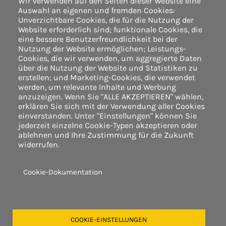
Wir verwenden auf den Seiten dieser Website eine
Auswahl an eigenen und fremden Cookies:
von 8.00 bis 12.15 Uhr und von
Unverzichtbare Cookies, die für die Nutzung der
13.30 bis 17.00 Uhr
Website erforderlich sind; funktionale Cookies, die
eine bessere Benutzerfreundlichkeit bei der
Nutzung der Website ermöglichen; Leistungs-
Cookies, die wir verwenden, um aggregierte Daten
UM EINEN ANRUF BITTEN
über die Nutzung der Website und Statistiken zu
erstellen; und Marketing-Cookies, die verwendet
EINE NACHRICHT SENDEN
werden, um relevante Inhalte und Werbung
anzuzeigen. Wenn Sie "ALLE AKZEPTIEREN" wählen,
erklären Sie sich mit der Verwendung aller Cookies
einverstanden. Unter "Einstellungen" können Sie
Accroche
jederzeit einzelne Cookie-Typen akzeptieren oder
VERFOLGEN SIE
UNSERE NEUIGKEITEN
ablehnen und Ihre Zustimmung für die Zukunft
widerrufen.
IN DEN SOZIALEN NETZWERKEN!
Cookie-Dokumentation
Facebook
Linkedin
Instagram
Youtube
Tiktok
Hashtag
#RABAUD
COOKIE-EINSTELLUNGEN