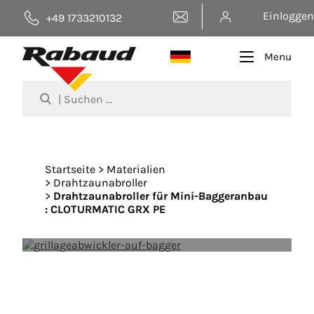
Page contact
Einloggen
+49 1733210132
Menu
Direkt
zum
Startseite
Materialien
Inhalt
Drahtzaunabroller
Drahtzaunabroller für Mini-Baggeranbau
: CLOTURMATIC GRX PE
Abroller von drahtzäunen für baggeranbau :
GRX MP