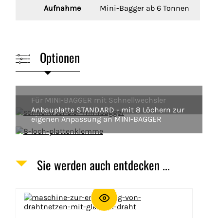
Aufnahme
Mini-Bagger ab 6 Tonnen
Optionen
Für MINI-BAGGER mit Schnellwechsler
Anbauplatte STANDARD - mit 8 Löchern zur
eigenen Anpassung an MINI-BAGGER
Sie werden auch entdecken ...
Images
Bild
Entdecken Sie das Produkt